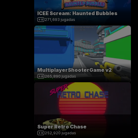
ICEE Scream: Haunted Bubbles
271,693
jugadas
MultiplayerShooterGame v2
265,890
jugadas
Super Retro Chase
252,920
jugadas