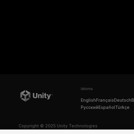
Idioma
English
Français
Deutsch
B
Русский
Español
Türkçe
Copyright © 2025 Unity Technologies
Legal
Política de Privacidad
Cookies
No vender mi infor