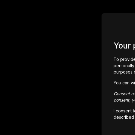
Your 
To provide
personally 
purposes 
You can wi
Consent rem
consent, yo
I consent 
described