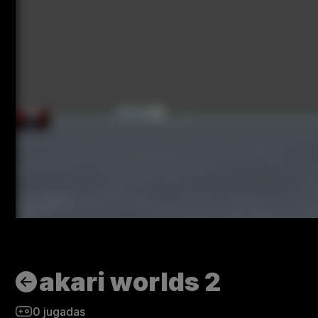
akari worlds 2
0
jugadas