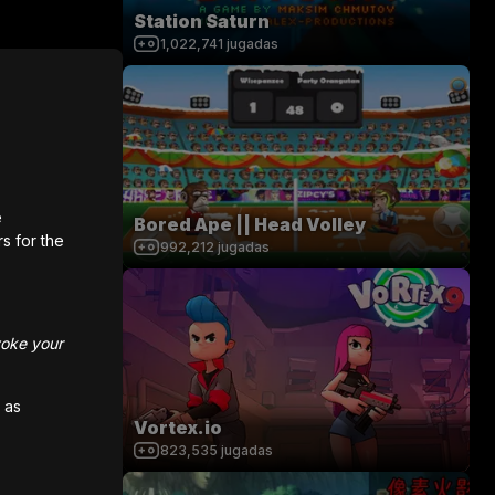
Station Saturn
1,022,741
jugadas
e
Bored Ape || Head Volley
rs for the
992,212
jugadas
voke your
 as
Vortex.io
823,535
jugadas