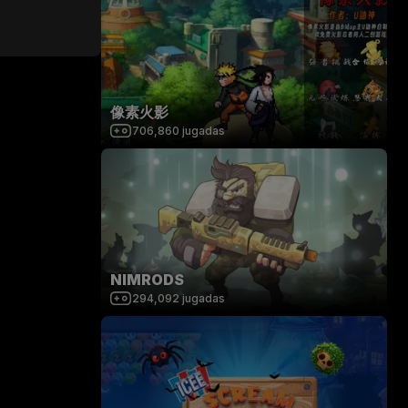
像素火影
706,860
jugadas
NIMRODS
294,092
jugadas