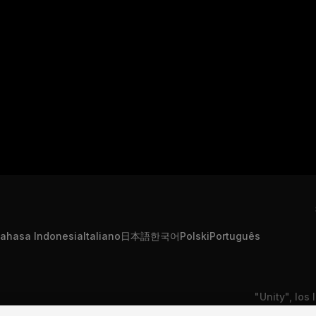
ahasa Indonesia
Italiano
日本語
한국어
Polski
Português
"Unity", los
mación personal
Contáctanos
Queja DSA
son marcas 