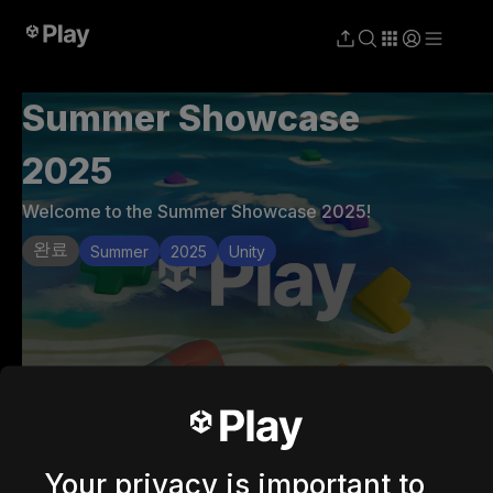
Summer Showcase
2025
Welcome to the Summer Showcase 2025!
완료
Summer
2025
Unity
Your privacy is important to
5월 9 - 6월 17 2025