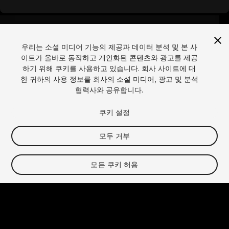
This is a skills-based contest and is designed to 
ﬁnd the best made with Unity web games on 
Unity Play (the “Contest”). To participate in the 
contest, your submission ("
Entry
") must meet 
우리는 소셜 미디어 기능의 제공과 데이터 분석 및 본 사
the following criteria. Your game must:
이트가 올바로 동작하고 개인화된 콘텐츠와 광고를 제공
be a web game ("upload 
언어
하기 위해 쿠키를 사용하고 있습니다. 회사 사이트에 대
web build");
한 귀하의 사용 정보를 회사의 소셜 미디어, 광고 및 분석
English
Français
Deutsch
Bahasa Indonesia
Italiano
be made with Unity Engine;
협력사와 공유합니다.
日本語
한국어
Polski
Português
prominently feature a 
Русский
Español
Türkçe
소셜
Summer theme, incorporating 
쿠키 설정
visual elements, settings, or 
narratives that clearly evoke 
Copyright © 2025 Unity Technologies
모두 거부
the atmosphere of summer;
법적
개인정보 처리 방침
쿠키
내 개인 정보를 판매하지 마세요
include a Project Title 
문의하기
DSA 불만 접수
쿠키 설정
모든 쿠키 허용
Video Privacy Protection
("Title");
"Unity", Unity 로고 및 기타 Unity 상표는 미국 및 기타 국가
include a Project 
에서 유니티 테크놀로지스 또는 계열사의 상표 또는 등록상표
Description (“Description”);
입니다. 기타 명칭 또는 브랜드는 해당 소유자의 상표입니다.
include a thumbnail (File 
사업자명: 유니티 테크놀로지스 코리아 (유) / 대표자명: 송민석
Format: JPG, PNG - max. 1 
/ 사업자등록번호: 120-87-72134 / 사업장: 서울시 강남구 테
MB). 