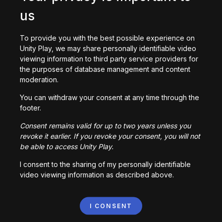
대회 공식 규정
us
Welcome to the Summer Showcase 2025! 
To provide you with the best possible experience on
Submit your best summer game — web 
Unity Play, we may share personally identifiable video
version and made with Unity — for a chance 
viewing information to third party service providers for
to win exciting prizes!
the purposes of database management and content
moderation.
규칙 및 상품
You can withdraw your consent at any time through the
규칙 및 상품
footer.
인기 있는
최신의 있게
총
Consent remains valid for up to two years unless you
Important notice
revoke it earlier. If you revoke your consent, you will not
Participants are required to read and accept 
게임을 찾을 수 없습니다.
be able to access Unity Play.
the 
Contest Official Rules
 and 
Specific Contest 
Rules and Prizes
 to ensure a complete 
I consent to the sharing of my personally identifiable
understanding of all guidelines and 
video viewing information as described above.
requirements prior to submitting a game to 
enter the contest.
I CONSENT
Rules