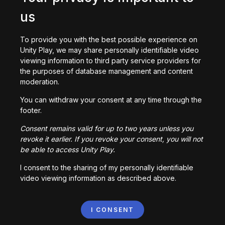
us
Dark Abyss - 4
EMPIRE OF EMERALDS 2
33,885
razy zagrane
63,481
razy zagrane
To provide you with the best possible experience on
Unity Play, we may share personally identifiable video
viewing information to third party service providers for
Eldan Story 3
Dark Abyss - 1
the purposes of database management and content
269,929
razy zagrane
19,267
razy zagrane
moderation.
You can withdraw your consent at any time through the
footer.
Dark Abyss - 2
ELDAN STORY 2
Consent remains valid for up to two years unless you
27,136
razy zagrane
794,861
razy zagrane
revoke it earlier. If you revoke your consent, you will not
be able to access Unity Play.
I consent to the sharing of my personally identifiable
video viewing information as described above.
I CONSENT