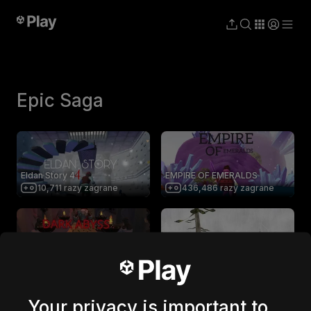
Epic Saga
Eldan Story 4
EMPIRE OF EMERALDS
10,711
razy zagrane
436,486
razy zagrane
Dark Abyss - 3
ELDAN STORY 1
52,526
razy zagrane
1,071,245
razy zagrane
Your privacy is important to