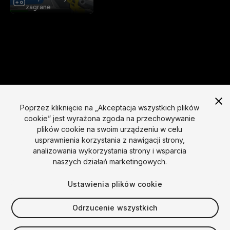
zagrane
Poprzez kliknięcie na „Akceptacja wszystkich plików
cookie” jest wyrażona zgoda na przechowywanie
plików cookie na swoim urządzeniu w celu
Język
usprawnienia korzystania z nawigacji strony,
analizowania wykorzystania strony i wsparcia
English
Français
Deutsch
Bahasa Indonesia
Italiano
日本語
naszych działań marketingowych.
한국어
Polski
Português
Русский
Español
Türkçe
Społecznościowy
Ustawienia plików cookie
Copyright © 2025 Unity Technologies
Odrzucenie wszystkich
Prawny
Polityka prywatności
Pliki cookies
Nie sprzedawaj moich danych osobowych