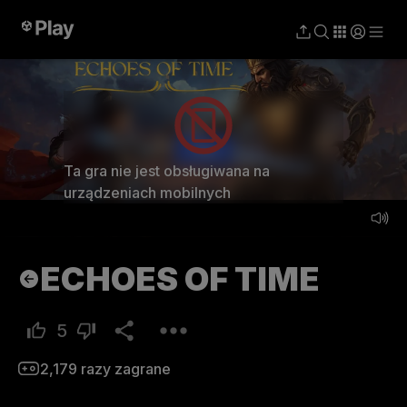
Graj
Ta gra nie jest obsługiwana na
urządzeniach mobilnych
ECHOES OF TIME
5
2,179
razy zagrane