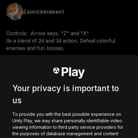
ZainUlAbideen1
Controls:  Arrow keys, "Z" and "X" 

Its a blend of 2d and 3d action. Defeat colorful 
enemies and fun bosses.

Comments
Your privacy is important to
us
0
/
200
Stworzone z
To provide you with the best possible experience on
Unity Play, we may share personally identifiable video
Pobierz
viewing information to third party service providers for
Mogą Ci się również spodobać
the purposes of database management and content