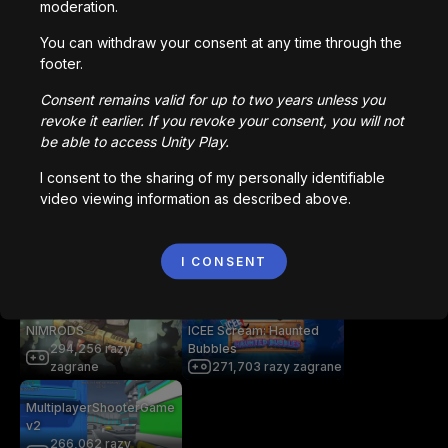
moderation.
You can withdraw your consent at any time through the
getaway shootout
footer.
Konkey Dong
2,836,769
razy
127
razy zagrane
zagrane
Consent remains valid for up to two years unless you
revoke it earlier. If you revoke your consent, you will not
be able to access Unity Play.
Station Saturn
Bored Ape || Head Volley
1,022,992
razy
992,232
razy
I consent to the sharing of my personally identifiable
zagrane
zagrane
video viewing information as described above.
Vortex.io
像素火影
I CONSENT
823,601
razy zagrane
709,744
razy zagrane
NIMRODS
ICEE Scream: Haunted
294,256
razy
Bubbles
zagrane
271,703
razy zagrane
MultiplayerShooterGame
v2
266,062
razy