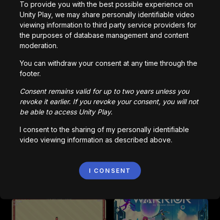
To provide you with the best possible experience on
Kinda Sus
Identity
Unity Play, we may share personally identifiable video
6,890
kez oynandı
3,787
kez oynandı
viewing information to third party service providers for
the purposes of database management and content
moderation.
You can withdraw your consent at any time through the
2D-Platformer-MVP
Piggy
footer.
9,153
kez oynandı
9,746
kez oynandı
Consent remains valid for up to two years unless you
revoke it earlier. If you revoke your consent, you will not
be able to access Unity Play.
FoxSwap
Astra
I consent to the sharing of my personally identifiable
1,997
kez oynandı
831
kez oynandı
video viewing information as described above.
I CONSENT
Pinkman Fruit V0.4
Mindrifters
1,608
kez oynandı
1,457
kez oynandı