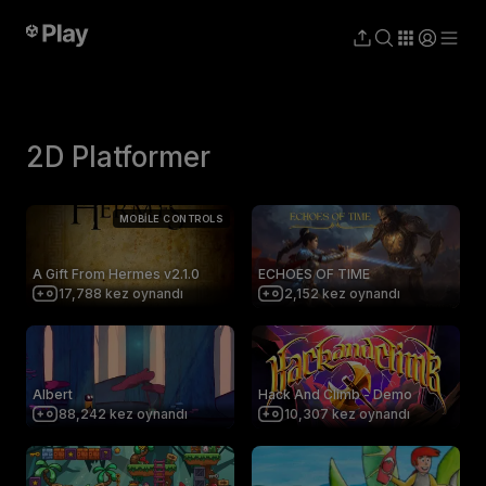
2D Platformer
MOBILE CONTROLS
A Gift From Hermes v2.1.0
ECHOES OF TIME
17,788
kez oynandı
2,152
kez oynandı
Albert
Hack And Climb - Demo
88,242
kez oynandı
10,307
kez oynandı