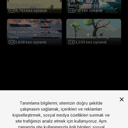
Pirates of the Sea++
NanoTech Warrior
8,743
kez oynandı
719
kez oynandı
Help Santa In Christmas Xmas
Game
The Story of Something
1,628
kez oynandı
3,035
kez oynandı
Tanımlama bilgilerini; sitemizin doğru şekilde
çalışmasını sağlamak, içerikleri ve reklamları
kişiselleştirmek, sosyal medya özellikleri sunmak ve
site trafiğimizi analiz etmek için kullanıyoruz. Aynı
zamanda site kullanımınızla ilgili bilgileri; sosyal