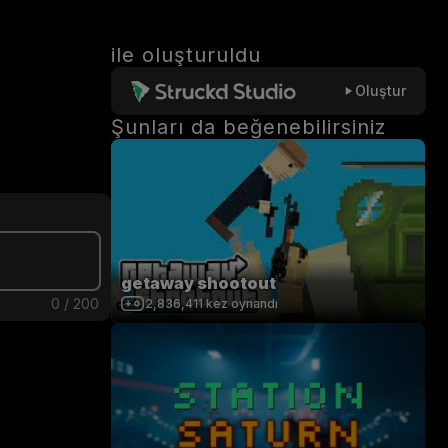
ile oluşturuldu
Oluştur
Şunları da beğenebilirsiniz
getaway shootout
0
/
200
2,836,411
kez oynandı