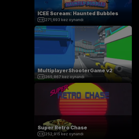
ICEE Scream: Haunted Bubbles
271,693
kez oynandı
MultiplayerShooterGame v2
265,867
kez oynandı
Super Retro Chase
252,915
kez oynandı