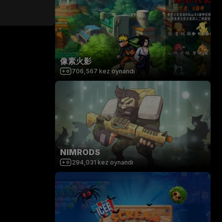
像素火影
706,567
kez oynandı
NIMRODS
294,031
kez oynandı