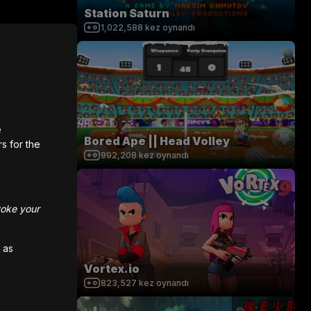
Station Saturn
1,022,588
kez oynandı
e
Bored Ape || Head Volley
rs for the
992,208
kez oynandı
voke your
 as
Vortex.io
823,527
kez oynandı