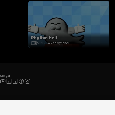
Rhythm Hell
251,934
kez oynandı
Sosyal
ı ve diğer Unity ticari markaları, Amerika Birleşik
ka yerlerde Unity Technologies veya iştiraklerinin