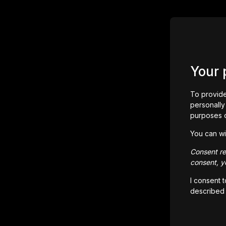
Your 
To provide
personally 
purposes 
You can wi
Consent rem
consent, yo
I consent 
described