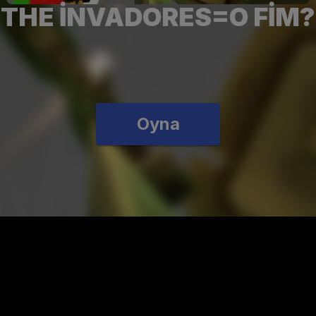
THE INVADORES=O FIM?
Oyna