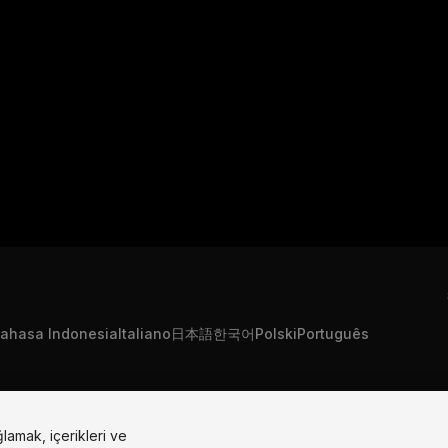
ahasa Indonesia
Italiano
日本語
한국어
Polski
Português
"Unity", Unity logolar
ğlamak, içerikleri ve
Bize Ulaşın
DSA Şikayeti
Çerez Ayarları
Devletleri'nde ve baş