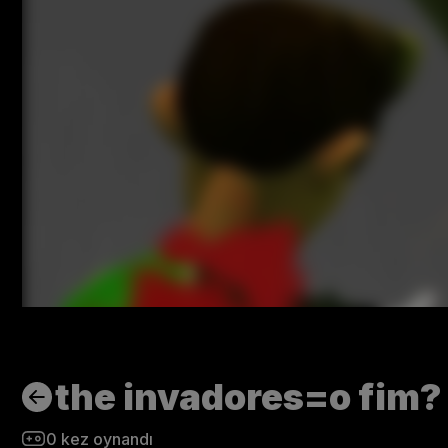
the invadores=o fim?
0
kez oynandı