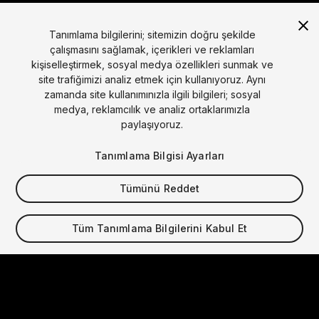
Tanımlama bilgilerini; sitemizin doğru şekilde
çalışmasını sağlamak, içerikleri ve reklamları
kişiselleştirmek, sosyal medya özellikleri sunmak ve
site trafiğimizi analiz etmek için kullanıyoruz. Aynı
Dil
zamanda site kullanımınızla ilgili bilgileri; sosyal
medya, reklamcılık ve analiz ortaklarımızla
English
Français
Deutsch
Bahasa Indonesia
Italiano
日本語
paylaşıyoruz.
한국어
Polski
Português
Русский
Español
Türkçe
Sosyal
Tanımlama Bilgisi Ayarları
Copyright © 2025 Unity Technologies
Tümünü Reddet
Yasal
Gizlilik Politikası
Çerezler
Kişisel Bilgilerimi Satma
Bize Ulaşın
DSA Şikayeti
Çerez Ayarları
Tüm Tanımlama Bilgilerini Kabul Et
Video Privacy Protection
"Unity", Unity logoları ve diğer Unity ticari markaları,
Amerika Birleşik Devletleri'nde ve başka yerlerde Unity
Technologies veya iştiraklerinin ticari markaları veya
tescilli ticari markalarıdır. Diğer adlar veya markalar, ilgili
sahiplerinin ticari markalarıdır.