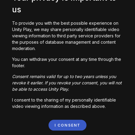
getaway shootout
us
2,836,763
kez oynandı
To provide you with the best possible experience on
Unity Play, we may share personally identifiable video
viewing information to third party service providers for
the purposes of database management and content
moderation.
Station Saturn
You can withdraw your consent at any time through the
1,022,982
kez oynandı
footer.
Consent remains valid for up to two years unless you
revoke it earlier. If you revoke your consent, you will not
be able to access Unity Play.
I consent to the sharing of my personally identifiable
video viewing information as described above.
Bored Ape || Head Volley
992,231
kez oynandı
I CONSENT