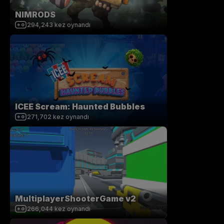
NIMRODS
294,243
kez oynandı
ICEE Scream: Haunted Bubbles
271,702
kez oynandı
MultiplayerShooterGame v2
266,044
kez oynandı