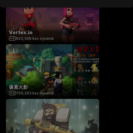
Vortex.io
823,598
kez oynandı
像素火影
709,293
kez oynandı