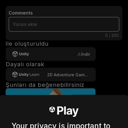
Comments
0
/
200
ile oluşturuldu
İndir
Dayalı olarak
2D Adventure Game: Robot Repair
Şunları da beğenebilirsiniz
Your privacy is important to