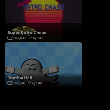
Super Retro Chase
252,942
kez oynandı
Rhythm Hell
252,158
kez oynandı