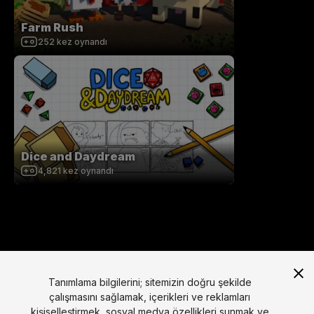
Farm Rush
252
kez oynandı
Dice and Daydream
4,821
kez oynandı
Tanımlama bilgilerini; sitemizin doğru şekilde
çalışmasını sağlamak, içerikleri ve reklamları
kişiselleştirmek, sosyal medya özellikleri sunmak ve