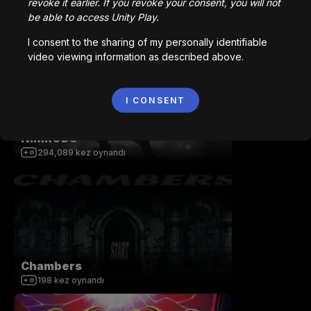
revoke it earlier. If you revoke your consent, you will not
Sicarius (HKU Student Project)
be able to access Unity Play.
27,232
kez oynandı
I consent to the sharing of my personally identifiable
video viewing information as described above.
I CONSENT
NIMRODS
294,089
kez oynandı
Chambers
198
kez oynandı