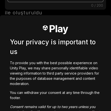
0
/
200
ile oluşturuldu
İndir
Şunları da beğenebilirsiniz
Your privacy is important to
us
To provide you with the best possible experience on
Unity Play, we may share personally identifiable video
Dwarf Legacy
viewing information to third party service providers for
47,239
kez oynandı
the purposes of database management and content
moderation.
You can withdraw your consent at any time through the
footer.
Consent remains valid for up to two years unless you