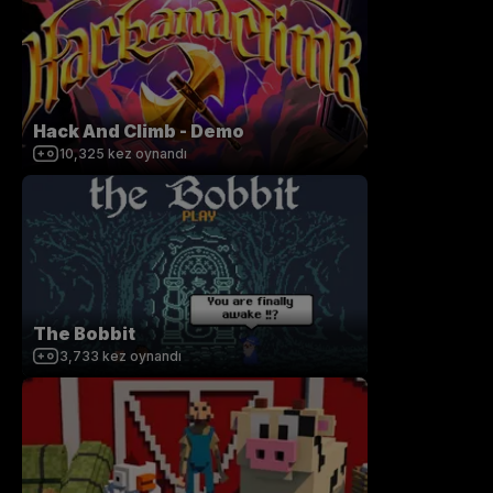
Hack And Climb - Demo
10,325
kez oynandı
The Bobbit
3,733
kez oynandı