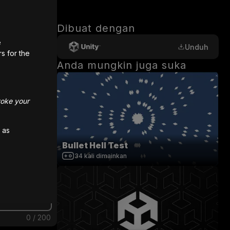
Dibuat dengan
e
Unduh
rs for the
Anda mungkin juga suka
voke your
 as
Bullet Hell Test
34
kali dimainkan
0
/
200