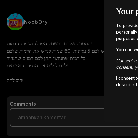
Your 
NoobOry
To provide
personally 
purposes 
המטרה שלכם במשחק היא לנחש את הדמות!

You can wi
יש לכם 5 נסיונות ו60 שניות לנחש את הדמות שלכם!

כל דמות שתנחשו תתן לכם רמזים שתעזור

Consent rem
לכם לגלות את הדמות האמיתית!

consent, yo
I consent 
בהצלחה!
described
Comments