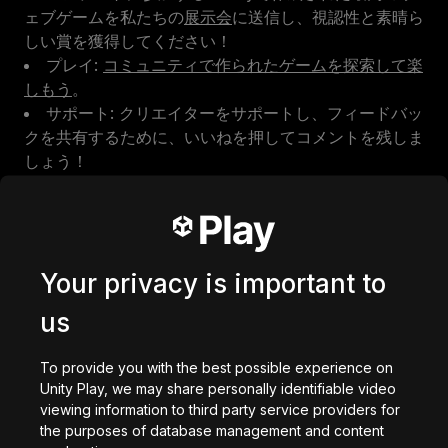
ェブゲームを私たちの
展示会
に送信し、視認性と素晴ら
しい賞を獲得してください！
プレイ:
コミュニティで作られたゲームを探索して楽
しもう
。
サポート: クリエイターをサポートし、フィードバッ
クを共有するために、いいねを押してコメントを残しま
しょう！
コネクト
私たちはいつでも助ける準備ができており、あなたの意
Your privacy is important to
見を聞くことを楽しみにしています。
Discord
でクリエ
us
ーターコミュニティに参加してください（役割を選択
し、チャンネル#unityplayに参加します）。または
playunity-support@unity3d.com
To provide you with the best possible experience on
を通じて私たちに連
Unity Play, we may share personally identifiable video
絡することもできます。
viewing information to third party service providers for
the purposes of database management and content
Unity Playコミュニティの一員としてあなたに感謝しま