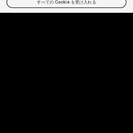
すべての Cookie を受け入れる
言語
English
Français
Deutsch
Bahasa Indonesia
Italiano
日本語
한국어
Polski
Português
Русский
Español
Türkçe
ソーシャル
Copyright © 2025 Unity Technologies
法的
プライバシーポリシー
クッキー
個人情報を売らない
お問い合わせ
DSAに関する苦情
クッキー設定
Video Privacy Protection
「Unity」の名称、Unity のロゴ、およびその他の Unity の商標
は、米国およびその他の国における Unity Technologies また
はその関係会社の商標または登録商標です。その他の名称または
ブランドは該当する所有者の商標です。