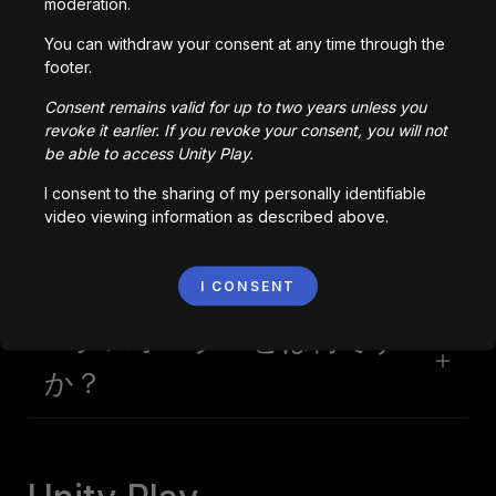
moderation.
す。 一緒に創造し、共有し、遊んで、ゲームの未来を
形作ることができます！
You can withdraw your consent at any time through the
footer.
Consent remains valid for up to two years unless you
Struckd
revoke it earlier. If you revoke your consent, you will not
be able to access Unity Play.
I consent to the sharing of my personally identifiable
video viewing information as described above.
Struckd Studioとは何です
か？
I CONSENT
エクスポーターとは何です
か？