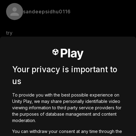
sandeepsidhu0116
try
Comments
Your privacy is important to
us
0
/
200
で作成された
To provide you with the best possible experience on
ダウンロード
Unity Play, we may share personally identifiable video
viewing information to third party service providers for
あなたへのおすすめ
the purposes of database management and content
moderation.
You can withdraw your consent at any time through the
getaway shootout
Station Saturn