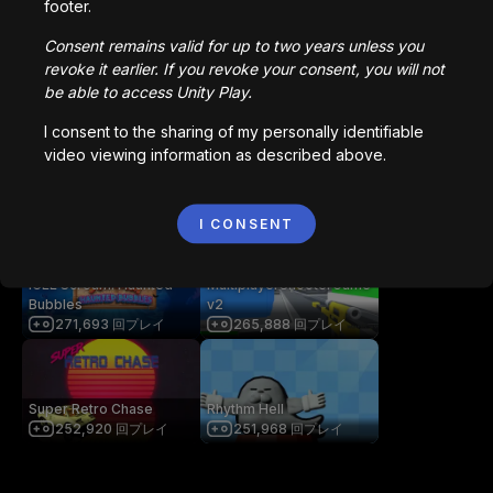
footer.
2,836,515
回プレイ
1,022,734
回プレイ
Consent remains valid for up to two years unless you
revoke it earlier. If you revoke your consent, you will not
be able to access Unity Play.
Bored Ape || Head Volley
Vortex.io
992,212
回プレイ
823,535
回プレイ
I consent to the sharing of my personally identifiable
video viewing information as described above.
像素火影
NIMRODS
706,798
回プレイ
294,089
回プレイ
I CONSENT
ICEE Scream: Haunted
MultiplayerShooterGame
Bubbles
v2
271,693
回プレイ
265,888
回プレイ
Super Retro Chase
Rhythm Hell
252,920
回プレイ
251,968
回プレイ