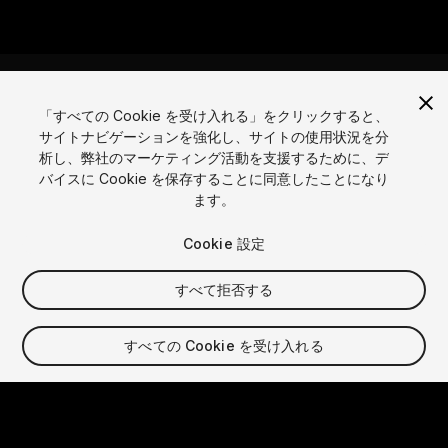
「すべての Cookie を受け入れる」をクリックすると、
サイトナビゲーションを強化し、サイトの使用状況を分
言語
析し、弊社のマーケティング活動を支援するために、デ
バイスに Cookie を保存することに同意したことになり
English
Français
Deutsch
Bahasa Indonesia
Italiano
日本語
ます。
한국어
Polski
Português
Русский
Español
Türkçe
ソーシャル
Cookie 設定
Copyright © 2025 Unity Technologies
すべて拒否する
法的
プライバシーポリシー
クッキー
個人情報を売らない
お問い合わせ
DSAに関する苦情
クッキー設定
すべての Cookie を受け入れる
Video Privacy Protection
「Unity」の名称、Unity のロゴ、およびその他の Unity の商標
は、米国およびその他の国における Unity Technologies また
はその関係会社の商標または登録商標です。その他の名称または
ブランドは該当する所有者の商標です。