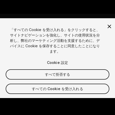
「すべての Cookie を受け入れる」をクリックすると、
サイトナビゲーションを強化し、サイトの使用状況を分
言語
析し、弊社のマーケティング活動を支援するために、デ
バイスに Cookie を保存することに同意したことになり
English
Français
Deutsch
Bahasa Indonesia
Italiano
日本語
ます。
한국어
Polski
Português
Русский
Español
Türkçe
ソーシャル
Cookie 設定
Copyright © 2025 Unity Technologies
すべて拒否する
法的
プライバシーポリシー
クッキー
個人情報を売らない
お問い合わせ
DSAに関する苦情
クッキー設定
すべての Cookie を受け入れる
Video Privacy Protection
「Unity」の名称、Unity のロゴ、およびその他の Unity の商標
は、米国およびその他の国における Unity Technologies また
はその関係会社の商標または登録商標です。その他の名称または
ブランドは該当する所有者の商標です。