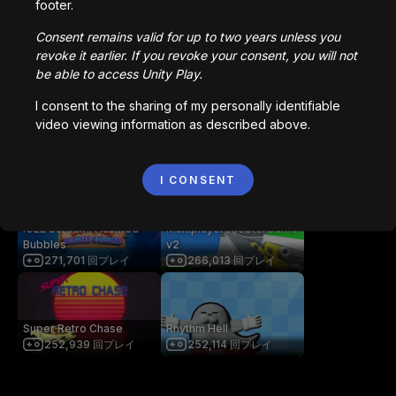
footer.
2,836,724
回プレイ
1,022,933
回プレイ
Consent remains valid for up to two years unless you
revoke it earlier. If you revoke your consent, you will not
be able to access Unity Play.
Bored Ape || Head Volley
Vortex.io
992,227
回プレイ
823,585
回プレイ
I consent to the sharing of my personally identifiable
video viewing information as described above.
像素火影
NIMRODS
708,911
回プレイ
294,207
回プレイ
I CONSENT
ICEE Scream: Haunted
MultiplayerShooterGame
Bubbles
v2
271,701
回プレイ
266,013
回プレイ
Super Retro Chase
Rhythm Hell
252,939
回プレイ
252,114
回プレイ