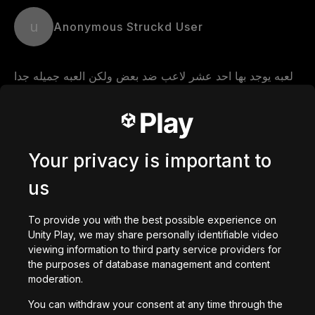
u
Anonymous Struckd User
لعبه يوجد بها احد عشر لاعب ضد بعض ولكن العبه جميله جدا 
Comments
Your privacy is important to
us
0
/
200
で作成された
To provide you with the best possible experience on
作成
Unity Play, we may share personally identifiable video
viewing information to third party service providers for
あなたへのおすすめ
the purposes of database management and content
moderation.
You can withdraw your consent at any time through the
getaway shootout
Station Saturn