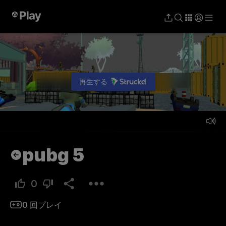
再生する
プレイ
pubg 5
0
0
回プレイ