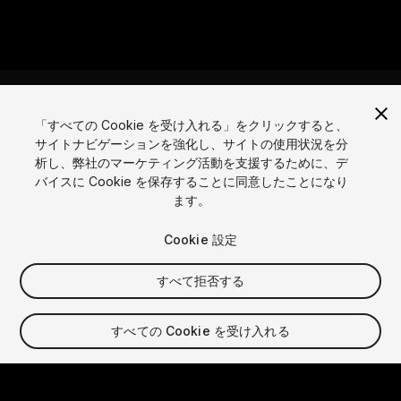
「すべての Cookie を受け入れる」をクリックすると、
サイトナビゲーションを強化し、サイトの使用状況を分
言語
析し、弊社のマーケティング活動を支援するために、デ
バイスに Cookie を保存することに同意したことになり
English
Français
Deutsch
Bahasa Indonesia
Italiano
日本語
ます。
한국어
Polski
Português
Русский
Español
Türkçe
ソーシャル
Cookie 設定
Copyright © 2025 Unity Technologies
すべて拒否する
法的
プライバシーポリシー
クッキー
個人情報を売らない
お問い合わせ
DSAに関する苦情
クッキー設定
すべての Cookie を受け入れる
Video Privacy Protection
「Unity」の名称、Unity のロゴ、およびその他の Unity の商標
は、米国およびその他の国における Unity Technologies また
はその関係会社の商標または登録商標です。その他の名称または