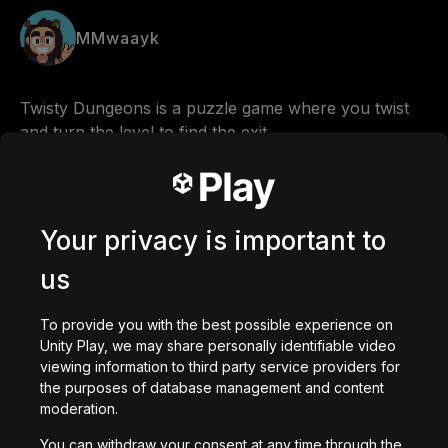
MMwaayk
Twisty Dungeons is a puzzle game where you twist 
and turn the level to find the exit.
Comments
Your privacy is important to
us
0
/
200
で作成された
To provide you with the best possible experience on
Unity Play, we may share personally identifiable video
ダウンロード
viewing information to third party service providers for
あなたへのおすすめ
the purposes of database management and content
moderation.
You can withdraw your consent at any time through the