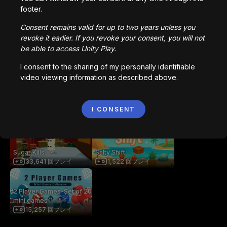
Paul's Cube Roll
Collaboratory
footer.
52,959
回プレイ
7,803
回プレイ
Consent remains valid for up to two years unless you
revoke it earlier. If you revoke your consent, you will not
Bot Maze - FPS
be able to access Unity Play.
Microgame Maze
Glub
326
回プレイ
2,256
回プレイ
I consent to the sharing of my personally identifiable
video viewing information as described above.
Hack And Climb - Demo
Tic Tactic
I CONSENT
10,330
回プレイ
66,821
回プレイ
Sugar Kills
Salty Shift
33,641
回プレイ
1,522
回プレイ
2 Player Games-Set of 20
mini games
15,257
回プレイ