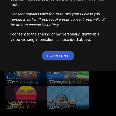
getaway shootout
Station Saturn
footer.
2,836,747
回プレイ
1,022,961
回プレイ
Consent remains valid for up to two years unless you
revoke it earlier. If you revoke your consent, you will not
be able to access Unity Play.
Bored Ape || Head Volley
Vortex.io
992,230
回プレイ
823,598
回プレイ
I consent to the sharing of my personally identifiable
video viewing information as described above.
像素火影
NIMRODS
I CONSENT
709,008
回プレイ
294,222
回プレイ
ICEE Scream: Haunted
MultiplayerShooterGame
Bubbles
v2
271,702
回プレイ
266,026
回プレイ
Super Retro Chase
Rhythm Hell
252,942
回プレイ
252,136
回プレイ