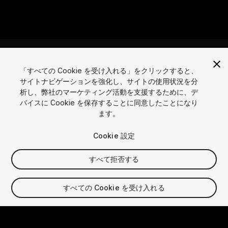
「すべての Cookie を受け入れる」をクリックすると、
サイトナビゲーションを強化し、サイトの使用状況を分
言語
析し、弊社のマーケティング活動を支援するために、デ
バイスに Cookie を保存することに同意したことになり
English
Français
Deutsch
Bahasa Indonesia
Italiano
日本語
ます。
한국어
Polski
Português
Русский
Español
Türkçe
ソーシャル
Cookie 設定
Copyright © 2025 Unity Technologies
すべて拒否する
法的
プライバシーポリシー
クッキー
個人情報を売らない
お問い合わせ
DSAに関する苦情
クッキー設定
すべての Cookie を受け入れる
Video Privacy Protection
「Unity」の名称、Unity のロゴ、およびその他の Unity の商標
は、米国およびその他の国における Unity Technologies また
はその関係会社の商標または登録商標です。その他の名称または