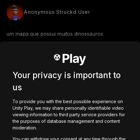
Anonymous Struckd User
um mapa que possui muitos dinossauros 
Comments
Your privacy is important to
0
/
200
us
で作成された
To provide you with the best possible experience on
作成
Unity Play, we may share personally identifiable video
ゲームをコピーしてStruckd Studioで編集
viewing information to third party service providers for
あなたへのおすすめ
the purposes of database management and content
moderation.
You can withdraw your consent at any time through the