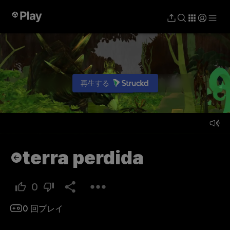
再生する
プレイ
terra perdida
0
0
回プレイ