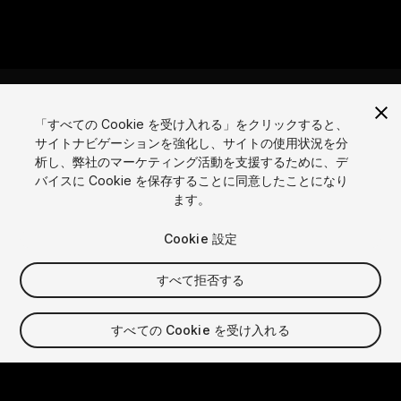
「すべての Cookie を受け入れる」をクリックすると、
サイトナビゲーションを強化し、サイトの使用状況を分
言語
析し、弊社のマーケティング活動を支援するために、デ
バイスに Cookie を保存することに同意したことになり
English
Français
Deutsch
Bahasa Indonesia
Italiano
日本語
ます。
한국어
Polski
Português
Русский
Español
Türkçe
ソーシャル
Cookie 設定
Copyright © 2025 Unity Technologies
すべて拒否する
法的
プライバシーポリシー
クッキー
個人情報を売らない
お問い合わせ
DSAに関する苦情
クッキー設定
すべての Cookie を受け入れる
Video Privacy Protection
「Unity」の名称、Unity のロゴ、およびその他の Unity の商標
は、米国およびその他の国における Unity Technologies また
はその関係会社の商標または登録商標です。その他の名称または