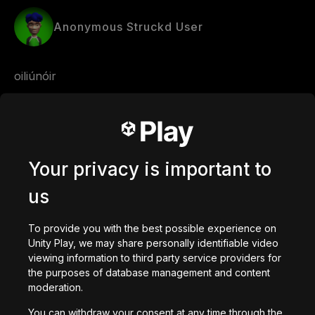
Anonymous Struckd User
oiliúnóir 
Comments
Your privacy is important to
0
/
200
us
で作成された
To provide you with the best possible experience on
作成
Unity Play, we may share personally identifiable video
ゲームをコピーしてStruckd Studioで編集
viewing information to third party service providers for
あなたへのおすすめ
the purposes of database management and content
moderation.
You can withdraw your consent at any time through the