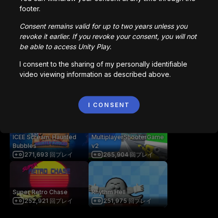
getaway shootout
Station Saturn
footer.
2,836,525
回プレイ
1,022,774
回プレイ
Consent remains valid for up to two years unless you
revoke it earlier. If you revoke your consent, you will not
be able to access Unity Play.
Bored Ape || Head Volley
Vortex.io
992,213
回プレイ
823,542
回プレイ
I consent to the sharing of my personally identifiable
video viewing information as described above.
像素火影
NIMRODS
I CONSENT
707,115
回プレイ
294,102
回プレイ
ICEE Scream: Haunted
MultiplayerShooterGame
Bubbles
v2
271,693
回プレイ
265,904
回プレイ
Super Retro Chase
Rhythm Hell
252,921
回プレイ
251,975
回プレイ