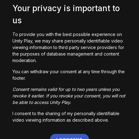
2D Adventure Game: Robot
Your privacy is important to
Get started with Shader Graph
Repair
487
回プレイ
937
回プレイ
us
To provide you with the best possible experience on
3D Stealth Game: Haunted
Unity Play, we may share personally identifiable video
House
Roll-A-Ball Epic
viewing information to third party service providers for
10,677
回プレイ
2,632
回プレイ
the purposes of database management and content
moderation.
2D Roguelike | Extended
You can withdraw your consent at any time through the
Version
Egg Catcher
footer.
15,281
回プレイ
2,359
回プレイ
Consent remains valid for up to two years unless you
revoke it earlier. If you revoke your consent, you will not
be able to access Unity Play.
Roll-a-ball w/ Assets
Bro, where's ma ufo?
I consent to the sharing of my personally identifiable
794
回プレイ
1,871
回プレイ
video viewing information as described above.