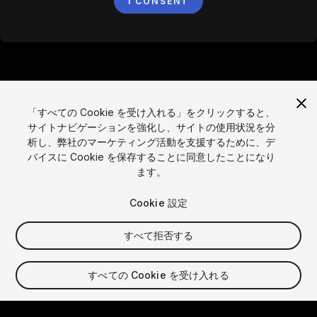
I CONSENT
「すべての Cookie を受け入れる」をクリックすると、
サイトナビゲーションを強化し、サイトの使用状況を分
析し、弊社のマーケティング活動を支援するために、デ
言語
バイスに Cookie を保存することに同意したことになり
ます。
English
Français
Deutsch
Bahasa Indonesia
Italiano
日本語
한국어
Polski
Português
Русский
Español
Türkçe
Cookie 設定
ソーシャル
すべて拒否する
Copyright © 2025 Unity Technologies
法的
プライバシーポリシー
クッキー
個人情報を売らない
すべての Cookie を受け入れる
お問い合わせ
DSAに関する苦情
クッキー設定
Video Privacy Protection
「Unity」の名称、Unity のロゴ、およびその他の Unity の商標