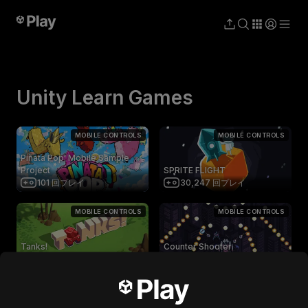
Unity Learn Games
MOBILE CONTROLS
MOBILE CONTROLS
Piñata Pop: Mobile Sample
Project
SPRITE FLIGHT
101
回プレイ
30,247
回プレイ
MOBILE CONTROLS
MOBILE CONTROLS
Tanks!
Counter Shooter
21,230
回プレイ
3,132
回プレイ