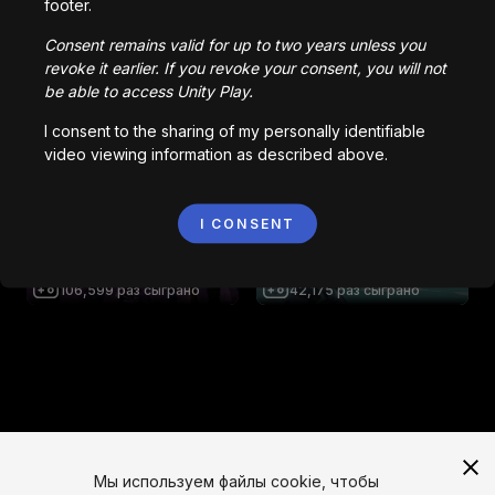
footer.
Be Crushed By A Speeding
Wall
Impossible Escape
Consent remains valid for up to two years unless you
136,807
раз сыграно
61,292
раз сыграно
revoke it earlier. If you revoke your consent, you will not
be able to access Unity Play.
I consent to the sharing of my personally identifiable
AsteraX - Space Shooter
Night Carnival
video viewing information as described above.
1,564
раз сыграно
34,935
раз сыграно
I CONSENT
SKELETONS VS. HUMANS 1
(UPDATED)
S O L O : ORIGINS
106,599
раз сыграно
42,175
раз сыграно
Мы используем файлы cookie, чтобы