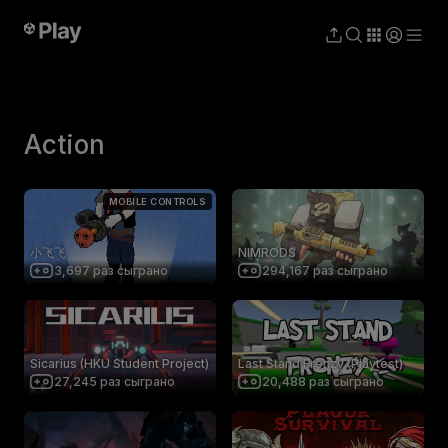
Action
MOBILE CONTROLS
小飞飞
NIMRODS
3,697
раз сыграно
294,167
раз сыграно
Sicarius (HKU Student Project)
Last Stand Frenzy (Playtest)
27,245
раз сыграно
20,488
раз сыграно