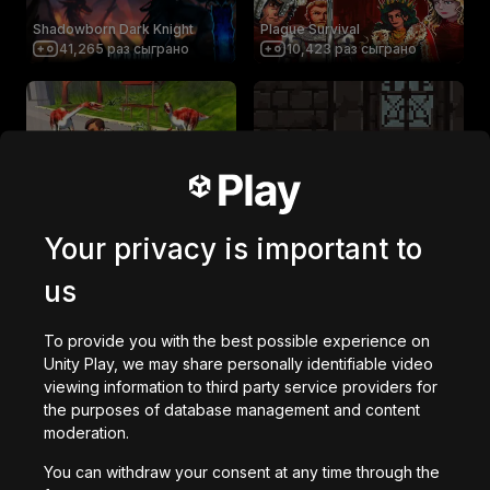
Shadowborn Dark Knight
Plague Survival
41,265
раз сыграно
10,423
раз сыграно
Dinosaurs!!! (NEW UPDATE)
Protect the Princess
585,098
раз сыграно
2,962
раз сыграно
Your privacy is important to
Saturday Morning Apocalypse
TRAPPED SHOOTER
us
9,324
раз сыграно
33,568
раз сыграно
To provide you with the best possible experience on
Unity Play, we may share personally identifiable video
viewing information to third party service providers for
Bot Pursuit
Pro Wrestling
the purposes of database management and content
4,389
раз сыграно
4,912
раз сыграно
moderation.
You can withdraw your consent at any time through the