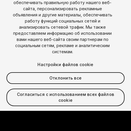
обеспечивать правильную работу нашего веб-
сайта, персонализировать рекламные
объявления и другие материалы, обеспечивать
работу функций социальных сетей и
анализировать сетевой трафик. Мы также
предоставляем информацию об использовании
вами нашего веб-сайта своим партнерам по
социальным сетям, рекламе и аналитическим
Язык
системам.
English
Français
Deutsch
Bahasa Indonesia
Italiano
日本語
Настройки файлов cookie
한국어
Polski
Português
Русский
Español
Türkçe
Социальные сети
Отклонить все
Copyright © 2025 Unity Technologies
Согласиться с использованием всех файлов
Юридический
Политика конфиденциальности
Cookies
cookie
Не продавать мои персональные данные
Свяжитесь с нами
Жалоба DSA
Video Privacy Protection
Настройки файлов cookie
"Unity", логотипы Unity и другие торговые знаки Unity
являются зарегистрированными торговыми знаками