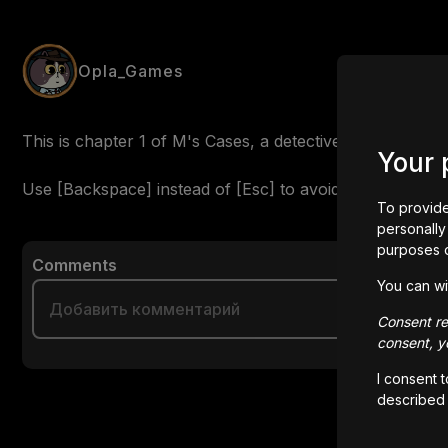
Opla_Games
This is chapter 1 of M's Cases, a detective adventure ga
Your 
To provide
personally 
purposes 
Comments
You can wi
Consent rem
consent, yo
I consent 
described