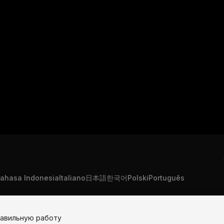
ahasa Indonesia
Italiano
日本語
한국어
Polski
Português
равильную работу
"U