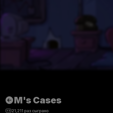
M's Cases
21,211
раз сыграно