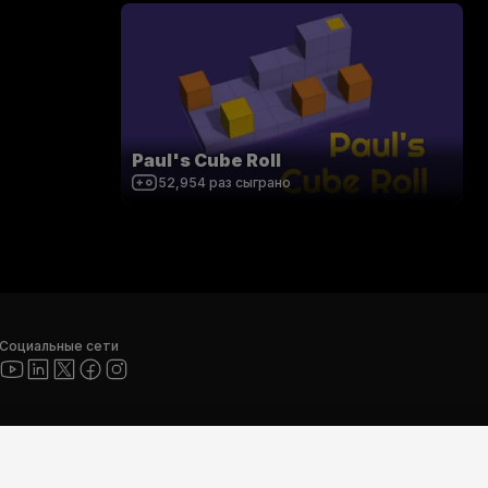
Paul's Cube Roll
52,954
раз сыграно
Социальные сети
nity", логотипы Unity и другие торговые знаки Unity