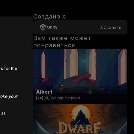
Создано с
Скачать
Вам также может
понравиться
e
rs for the
Albert
voke your
88,367
раз сыграно
0
/
200
 as