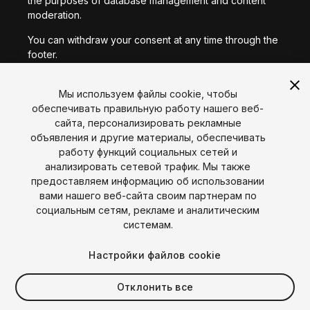
moderation.
You can withdraw your consent at any time through the
footer.
Consent remains valid for up to two years unless you
revoke it earlier. If you revoke your consent, you will not
Мы используем файлы cookie, чтобы
be able to access Unity Play.
обеспечивать правильную работу нашего веб-
сайта, персонализировать рекламные
I consent to the sharing of my personally identifiable
объявления и другие материалы, обеспечивать
video viewing information as described above.
работу функций социальных сетей и
Язык
анализировать сетевой трафик. Мы также
предоставляем информацию об использовании
English
Français
Deutsch
Bahasa Indonesia
Italiano
日本語
I CONSENT
вами нашего веб-сайта своим партнерам по
한국어
Polski
Português
Русский
Español
Türkçe
социальным сетям, рекламе и аналитическим
Социальные сети
системам.
Copyright © 2025 Unity Technologies
Настройки файлов cookie
Юридический
Политика конфиденциальности
Cookies
Не продавать мои персональные данные
Отклонить все
Свяжитесь с нами
Жалоба DSA