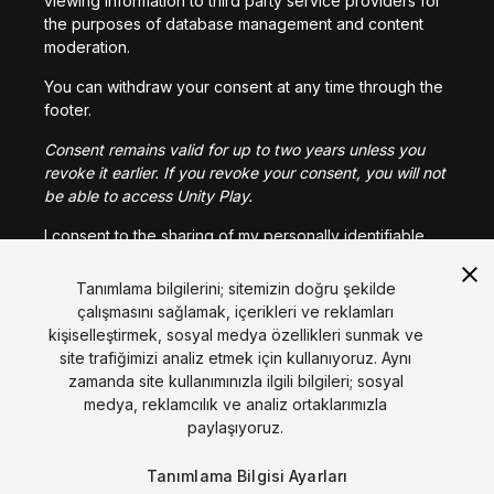
viewing information to third party service providers for
the purposes of database management and content
moderation.
You can withdraw your consent at any time through the
footer.
Consent remains valid for up to two years unless you
revoke it earlier. If you revoke your consent, you will not
be able to access Unity Play.
I consent to the sharing of my personally identifiable
video viewing information as described above.
Tanımlama bilgilerini; sitemizin doğru şekilde
çalışmasını sağlamak, içerikleri ve reklamları
I CONSENT
kişiselleştirmek, sosyal medya özellikleri sunmak ve
site trafiğimizi analiz etmek için kullanıyoruz. Aynı
zamanda site kullanımınızla ilgili bilgileri; sosyal
Dil
medya, reklamcılık ve analiz ortaklarımızla
paylaşıyoruz.
English
Français
Deutsch
Bahasa Indonesia
Italiano
日本語
한국어
Polski
Português
Русский
Español
Türkçe
Tanımlama Bilgisi Ayarları
Sosyal