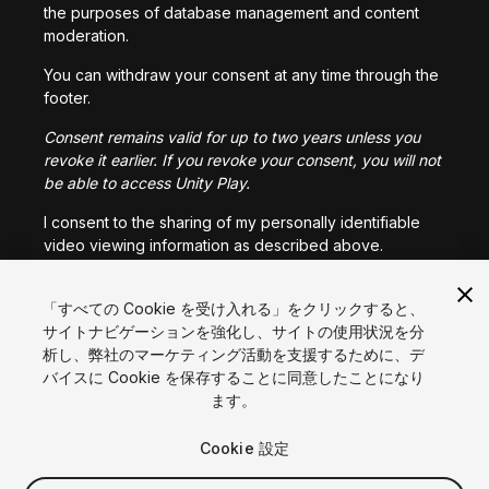
the purposes of database management and content
moderation.
You can withdraw your consent at any time through the
footer.
Consent remains valid for up to two years unless you
revoke it earlier. If you revoke your consent, you will not
be able to access Unity Play.
I consent to the sharing of my personally identifiable
video viewing information as described above.
「すべての Cookie を受け入れる」をクリックすると、
I CONSENT
サイトナビゲーションを強化し、サイトの使用状況を分
析し、弊社のマーケティング活動を支援するために、デ
言語
バイスに Cookie を保存することに同意したことになり
ます。
English
Français
Deutsch
Bahasa Indonesia
Italiano
日本語
한국어
Polski
Português
Русский
Español
Türkçe
Cookie 設定
ソーシャル