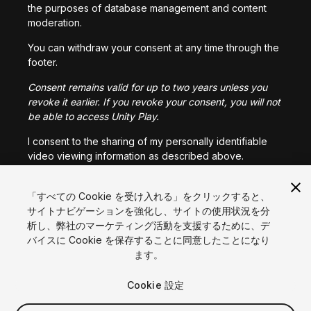
the purposes of database management and content
moderation.
You can withdraw your consent at any time through the
footer.
Consent remains valid for up to two years unless you
revoke it earlier. If you revoke your consent, you will not
be able to access Unity Play.
I consent to the sharing of my personally identifiable
video viewing information as described above.
「すべての Cookie を受け入れる」をクリックすると、
I CONSENT
サイトナビゲーションを強化し、サイトの使用状況を分
析し、弊社のマーケティング活動を支援するために、デ
言語
バイスに Cookie を保存することに同意したことになり
ます。
English
Français
Deutsch
Bahasa Indonesia
Italiano
日本語
한국어
Polski
Português
Русский
Español
Türkçe
Cookie 設定
ソーシャル