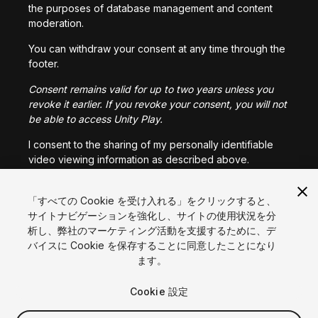
the purposes of database management and content
moderation.
You can withdraw your consent at any time through the
footer.
Consent remains valid for up to two years unless you
revoke it earlier. If you revoke your consent, you will not
be able to access Unity Play.
I consent to the sharing of my personally identifiable
video viewing information as described above.
「すべての Cookie を受け入れる」をクリックすると、
I CONSENT
サイトナビゲーションを強化し、サイトの使用状況を分
析し、弊社のマーケティング活動を支援するために、デ
言語
バイスに Cookie を保存することに同意したことになり
ます。
English
Français
Deutsch
Bahasa Indonesia
Italiano
日本語
한국어
Polski
Português
Русский
Español
Türkçe
Cookie 設定
ソーシャル