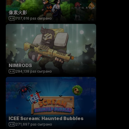
像素火影
707,616
раз сыграно
NIMRODS
294,138
раз сыграно
ICEE Scream: Haunted Bubbles
271,697
раз сыграно