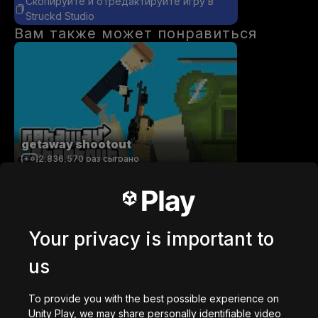
Скопируйте и отредактируйте игру в
Struckd Studio
Вам также может понравиться
getaway shootout
2,836,570
раз сыграно
Your privacy is important to
us
Station Saturn
1,022,822
раз сыграно
To provide you with the best possible experience on
Unity Play, we may share personally identifiable video