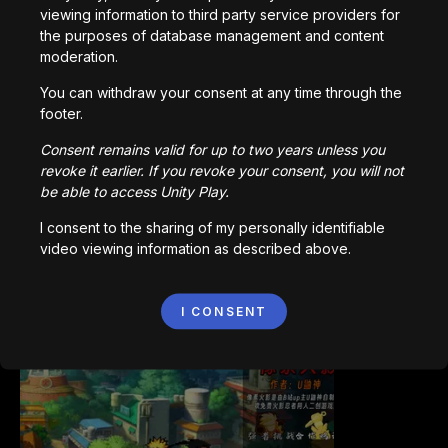
viewing information to third party service providers for
the purposes of database management and content
moderation.
You can withdraw your consent at any time through the
footer.
Bored Ape || Head Volley
992,220
раз сыграно
Consent remains valid for up to two years unless you
revoke it earlier. If you revoke your consent, you will not
be able to access Unity Play.
I consent to the sharing of my personally identifiable
video viewing information as described above.
Vortex.io
I CONSENT
823,557
раз сыграно