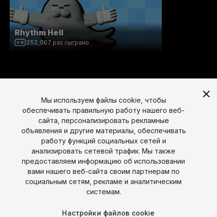
Rhythm Hell
252,007
раз сыграно
Мы используем файлы cookie, чтобы
обеспечивать правильную работу нашего веб-
сайта, персонализировать рекламные
объявления и другие материалы, обеспечивать
работу функций социальных сетей и
анализировать сетевой трафик. Мы также
предоставляем информацию об использовании
вами нашего веб-сайта своим партнерам по
Язык
социальным сетям, рекламе и аналитическим
системам.
English
Français
Deutsch
Bahasa Indonesia
Italiano
日本語
한국어
Polski
Português
Русский
Español
Türkçe
Настройки файлов cookie