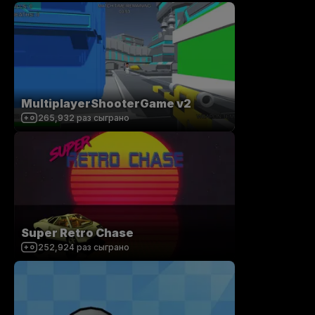
MultiplayerShooterGame v2
265,932
раз сыграно
Super Retro Chase
252,924
раз сыграно