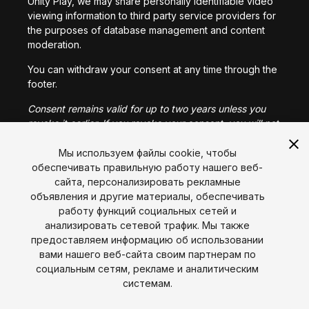
Unity Play, we may share personally identifiable video
viewing information to third party service providers for
the purposes of database management and content
moderation.
You can withdraw your consent at any time through the
footer.
Consent remains valid for up to two years unless you
revoke it earlier. If you revoke your consent, you will not
be able to access Unity Play.
Мы используем файлы cookie, чтобы
I consent to the sharing of my personally identifiable
обеспечивать правильную работу нашего веб-
video viewing information as described above.
сайта, персонализировать рекламные
объявления и другие материалы, обеспечивать
работу функций социальных сетей и
I CONSENT
анализировать сетевой трафик. Мы также
предоставляем информацию об использовании
вами нашего веб-сайта своим партнерам по
социальным сетям, рекламе и аналитическим
Язык
системам.
English
Français
Deutsch
Bahasa Indonesia
Italiano
日本語